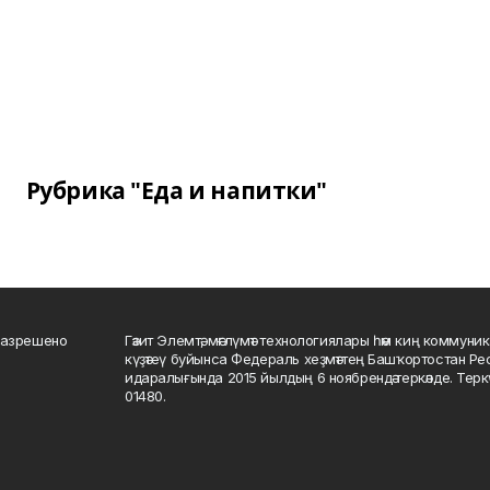
Рубрика "Еда и напитки"
разрешено
Гәзит Элемтә, мәғлүмәт технологиялары һәм киң коммуник
күҙәтеү буйынса Федераль хеҙмәттең Башҡортостан Р
идаралығында 2015 йылдың 6 ноябрендә теркәлде. Тер
01480.