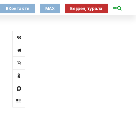
ВКонтакте
MAX
Беҙҙең турала