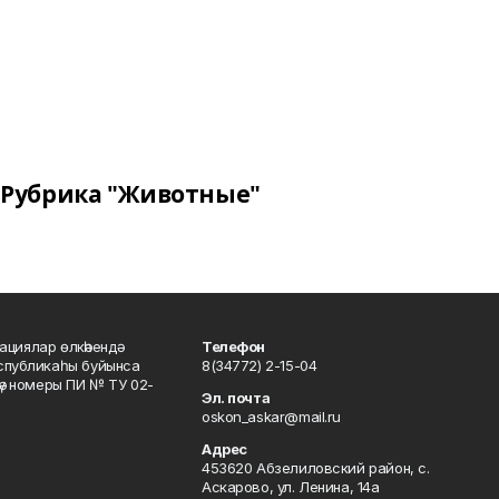
Рубрика "Животные"
ациялар өлкәһендә
Телефон
еспубликаһы буйынса
8(34772) 2-15-04
кәү номеры ПИ № ТУ 02-
Эл. почта
oskon_askar@mail.ru
Адрес
453620 Абзелиловский район, с.
Аскарово, ул. Ленина, 14а