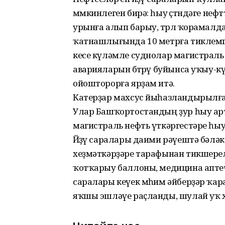
мөмкинлеген бирә: һыу өҫтөндәге неф
урынға алып барыу, төрлө ҡорамал
ҡатнашлығында 10 метрға тиклемг
кесе күләмле суднолар магистраль 
аварияларын бөтөрөү буйынса уҡыу
ойошторорға ярҙам итә.
Катерҙар махсус йыһазландырылған
Улар Башҡортостандың ҙур һыу арт
магистраль нефть үткәргестәре һы
Йөҙөү саралары даими рәүештә бәл
хеҙмәткәрҙәре тарафынан тикшере
ҡотҡарыу баллоны, медицина аптечк
саралары кеүек мөһим әйберҙәр ҡ
яҡшы эшләүе раҫланды, шулай уҡ х