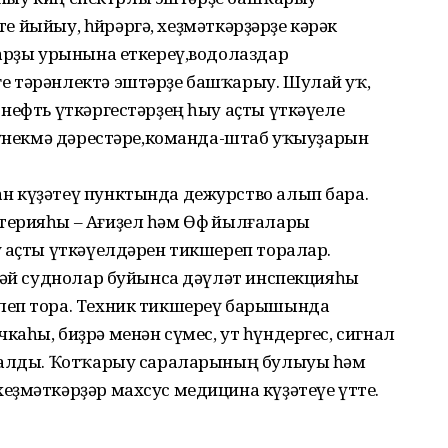
тте йыйыу, һөйрәргә, хеҙмәткәрҙәрҙе кәрәк
дарҙы урынына еткереү,водолаздар
е тәрәнлектә эштәрҙе башҡарыу. Шулай уҡ,
нефть үткәргестәрҙең һыу аҫты үткәүеле
-күнекмә дәрестәре,команда-штаб уҡыуҙарын
 күҙәтеү пунктында дежурство алып бара.
ерияһы – Ағиҙел һәм Өфө йылғалары
у аҫты үткәүелдәрен тикшереп торалар.
әкәй суднолар буйынса дәүләт инспекцияһы
леп тора. Техник тикшереү барышында
аһы, биҙрә менән сүмес, ут һүндергес, сигнал
аралды. Ҡотҡарыу сараларының булыуы һәм
еҙмәткәрҙәр махсус медицина күҙәтеүе үтте.