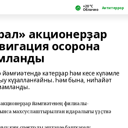
+20 °С
Антитеррор
Облачно
Урал» акционерҙар
вигация осорона
амланды
 йәмғиәтендә катерҙар һәм кесе күләмле
ыу күҙалланғайны. Һәм бына, ниһайәт
амамланды.
ы акционерҙар йәмғиәтенең филиалы-
уйынса махсуслаштырылған идаралығы үҙ өҫтөнә
лланыу киң спектрлы эштәрҙе башҡарыу