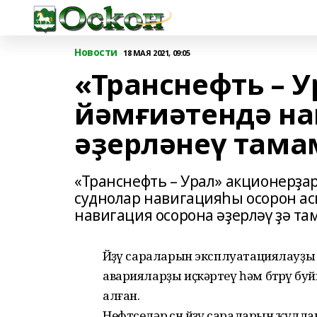
Новости
18 МАЯ 2021, 09:05
«Транснефть – 
йәмғиәтендә на
әҙерләнеү там
«Транснефть – Урал» акционерҙар
суднолар навигацияһы осорон ас
навигация осорона әҙерләү ҙә т
Йөҙөү сараларын эксплуатациялауҙ
аварияларҙы иҫкәртеү һәм бөтөрөү б
алған.
Нефтселәр өсөн йөҙөү сараларын ҡу