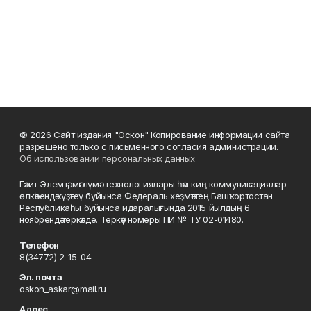
© 2026 Сайт издания "Оскон" Копирование информации сайта
разрешено только с письменного согласия администрации.
Об использовании персональных данных
Гәзит Элемтә, мәғлүмәт технологиялары һәм киң коммуникациялар
өлкәһендә күҙәтеү буйынса Федераль хеҙмәттең Башҡортостан
Республикаһы буйынса идаралығында 2015 йылдың 6
ноябрендә теркәлде. Теркәү номеры ПИ № ТУ 02-01480.
Телефон
8(34772) 2-15-04
Эл. почта
oskon_askar@mail.ru
Адрес