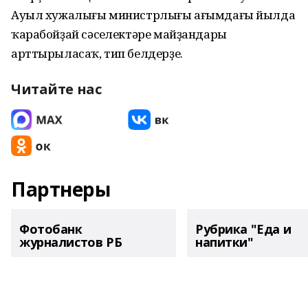
Ауыл хужалығы министрлығы ағымдағы йылда
ҡарабойҙай сәсеүлектәре майҙандары
арттырыласаҡ, тип белдерҙе.
Читайте нас
Партнеры
Фотобанк
Рубрика "Еда и
журналистов РБ
напитки"