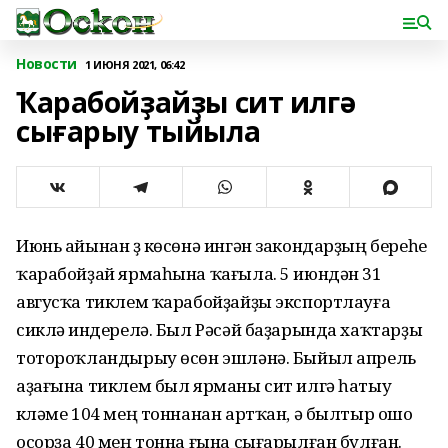
Новости
1 ИЮНЯ 2021, 06:42
Ҡарабойҙайҙы сит илгә
сығарыу тыйыла
Июнь айынан үҙ көсөнә ингән закондарҙың береһе
ҡарабойҙай ярмаһына ҡағыла. 5 июндән 31
авгусҡа тиклем ҡарабойҙайҙы экспортлауға
сикләү индерелә. Был Рәсәй баҙарында хаҡтарҙы
тотороҡландырыу өсөн эшләнә. Быйыл апрель
аҙағына тиклем был ярманы сит илгә һатыу
күләме 104 мең тоннанан артҡан, ә былтыр ошо
осорҙа 40 мең тонна ғына сығарылған булған.