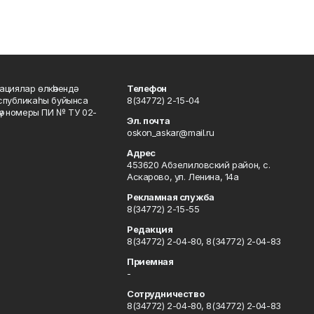
ациялар өлкәһендә
Телефон
еспубликаһы буйынса
8(34772) 2-15-04
кәү номеры ПИ № ТУ 02-
Эл. почта
oskon_askar@mail.ru
Адрес
453620 Абзелиловский район, с.
Аскарово, ул. Ленина, 14а
Рекламная служба
8(34772) 2-15-55
Редакция
8(34772) 2-04-80, 8(34772) 2-04-83
Приемная
-
Сотрудничество
8(34772) 2-04-80, 8(34772) 2-04-83