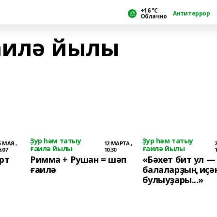
+16 °С
Антитеррор
Облачно
ғаилә йылы
Ҙур һәм татыу
Ҙур һәм татыу
5 МАЯ ,
12 МАРТА ,
ғаилә йылы
ғаилә йылы
6:07
10:30
үрт
Римма + Рушан = шәп
«Бәхет бит ул —
ғаилә
балаларҙың иҫә
булыуҙары...»