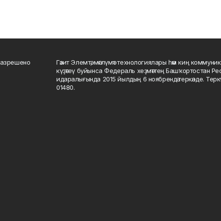
разрешено
Гәзит Элемтә, мәғлүмәт технологиялары һәм киң коммуник
күҙәтеү буйынса Федераль хеҙмәттең Башҡортостан Р
идаралығында 2015 йылдың 6 ноябрендә теркәлде. Тер
01480.