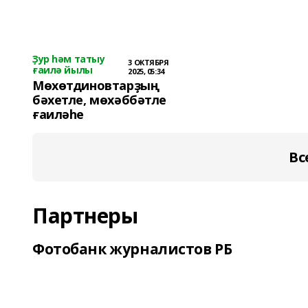
Ҙур һәм татыу
3 ОКТЯБРЯ
ғаилә йылы
2025, 05:34
Мөхөтдиновтарҙың
бәхетле, мөхәббәтле
ғаиләһе
Вс
Партнеры
Фотобанк журналистов РБ