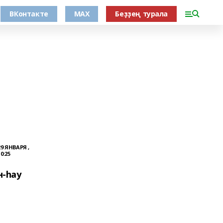
ВКонтакте
MAX
Беҙҙең турала
29 ЯНВАРЯ ,
10:25
н-һау