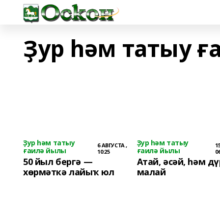
Ҙур һәм татыу 
Ҙур һәм татыу
Ҙур һәм татыу
6 АВГУСТА ,
1
ғаилә йылы
ғаилә йылы
10:25
0
50 йыл бергә —
Атай, әсәй, һәм д
хөрмәткә лайыҡ юл
малай